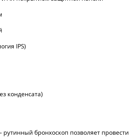
м
й
огия IPS)
ез конденсата)
S — рутинный бронхоскоп позволяет провести