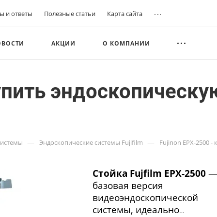
...
ы и ответы
Полезные статьи
Карта сайта
ОВОСТИ
АКЦИИ
О КОМПАНИИ
купить эндоскопическу
—
—
системы
Эндоскопические системы Fujifilm
Fujinon EPX-2500 -
Стойка Fujfilm EPX-2500
базовая версия
видеоэндоскопической
системы, идеально