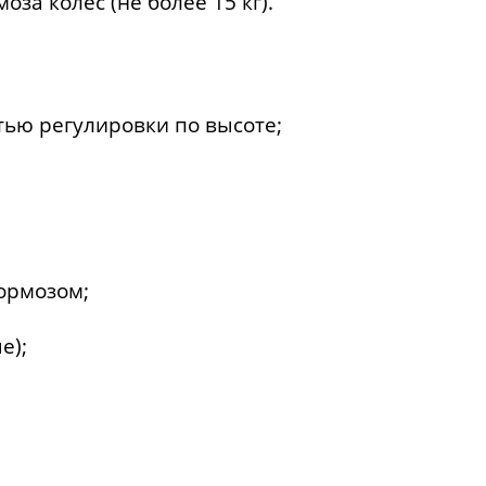
а колес (не более 15 кг).
тью регулировки по высоте;
тормозом;
е);