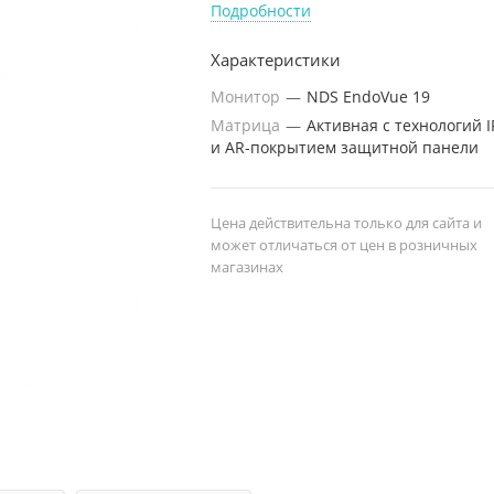
подходящая для рутинных
Подробности
исследований. Самая
Характеристики
ходовая модель
бронхоскопа для оснащен
Монитор
—
NDS EndoVue 19
EPX-2500: бронхоскоп EB-
Матрица
—
Активная с технологий I
530S.
и AR-покрытием защитной панели
Цена действительна только для сайта и
может отличаться от цен в розничных
магазинах