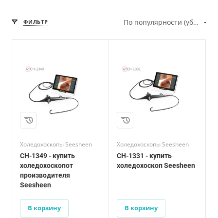
По популярности (убывание)
ФИЛЬТР
Диаметр вводимой
трубки
3,1 мм
Диаметр
инструментального
канала
1,2 мм
Изгиб дистального
конца вверх/вниз
Холедохоскопы Seesheen
Холедохоскопы Seesheen
130º / 130º
CH-1349 - купить
CH-1331 - купить
холедохоскопот
холедохоскоп Seesheen
производителя
Seesheen
В корзину
В корзину