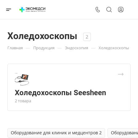
Холедохоскопы
2
—
—
—
Главная
Продукция
Эндоскопия
Холедохоскопы
Холедохоскопы Seesheen
2 товара
Оборудование для клиник и медцентров 2
Оборудовани