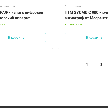
е рентгены
Ангиографы
АФ - купить цифровой
ПТМ SYОМВIС 900 - куп
новский аппарат
ангиограф от Мосрент
ичии
В наличии
В корзину
В корзину
1
2