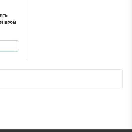
ить
генпром