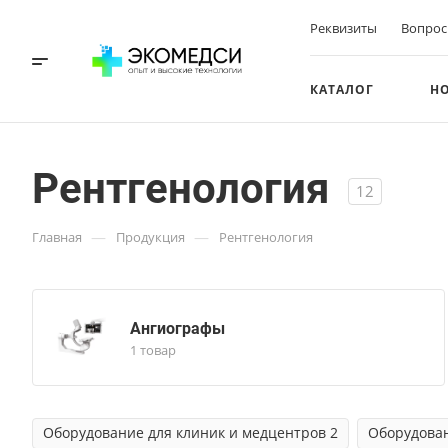
Реквизиты
Вопрос
КАТАЛОГ
Н
Рентгенология
12
—
—
Главная
Продукция
Рентгенология
Ангиографы
1 товар
Оборудование для клиник и медцентров 2
Оборудован