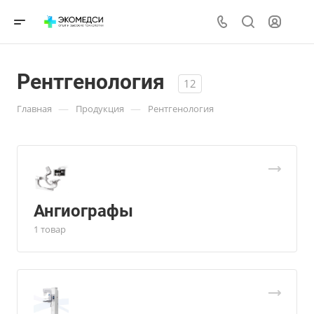
Рентгенология
12
—
—
Главная
Продукция
Рентгенология
Ангиографы
1 товар