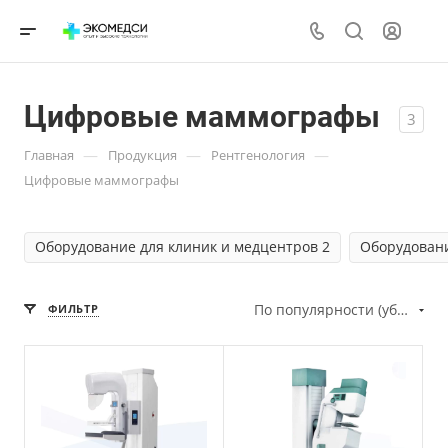
Цифровые маммографы
3
—
—
—
Главная
Продукция
Рентгенология
Цифровые маммографы
Оборудование для клиник и медцентров 2
Оборудовани
По популярности (убывание)
ФИЛЬТР